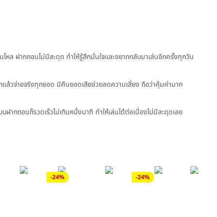
นไหล ฝากถอนไม่มีสะดุด ทำให้รู้สึกมั่นใจและอยากกลับมาเล่นอีกครั้งทุกวัน
จ่ายจริงทุกยอด มีคืนยอดเสียช่วยลดความเสี่ยง ถือว่าคุ้มค่ามาก
กถอนก็รวดเร็วไม่เกินหนึ่งนาที ทำให้เล่นได้ต่อเนื่องไม่มีสะดุดเลย
-24%
-24%