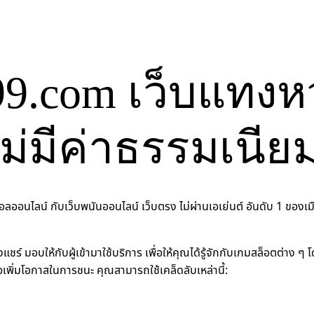
99.com เว็บแทงห
ไม่มีค่าธรรมเนีย
น์ กับเว็บพนันออนไลน์ เว็บตรง ไม่ผ่านเอเย่นต์ อันดับ 1 ของเมืองไท
มอบให้กับผู้เข้ามาใช้บริการ เพื่อให้คุณได้รู้จักกับเกมสล็อตต่าง ๆ โ
ื่อเพิ่มโอกาสในการชนะ คุณสามารถใช้เคล็ดลับเหล่านี้: