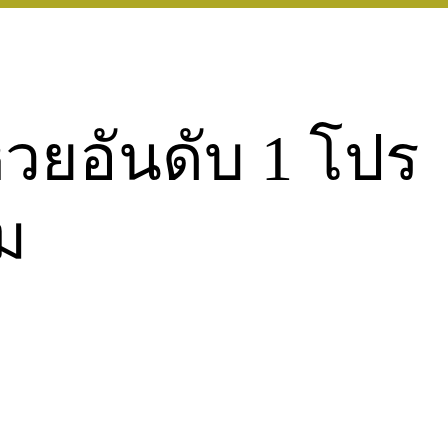
หวยอันดับ 1 โปร
ม