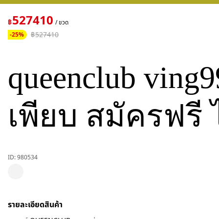
527410
฿
/ ขวด
฿
527410
-25%
queenclub ving
เพียบ สมัครฟรี 
ID: 980534
รายละเอียดสินค้า