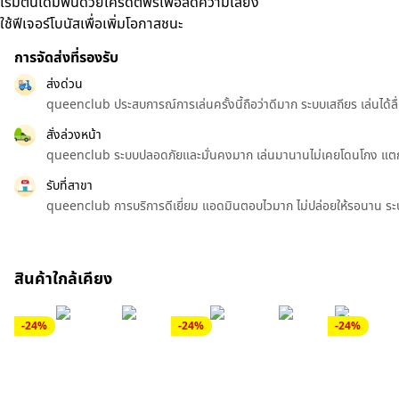
เริ่มต้นเดิมพันด้วยเครดิตฟรีเพื่อลดความเสี่ยง
ใช้ฟีเจอร์โบนัสเพื่อเพิ่มโอกาสชนะ
การจัดส่งที่รองรับ
ส่งด่วน
queenclub ประสบการณ์การเล่นครั้งนี้ถือว่าดีมาก ระบบเสถียร เล่นได้ลื่
สั่งล่วงหน้า
queenclub ระบบปลอดภัยและมั่นคงมาก เล่นมานานไม่เคยโดนโกง แตกแล้ว
รับที่สาขา
queenclub การบริการดีเยี่ยม แอดมินตอบไวมาก ไม่ปล่อยให้รอนาน ระบบฝา
สินค้าใกล้เคียง
-24%
-24%
-24%