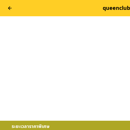
queenclub v
ระยะเวลาราคาพิเศษ